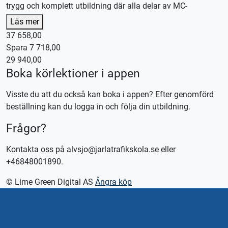
trygg och komplett utbildning där alla delar av MC-
utbildningen ingår.
Läs mer
Vi hjälper dig hela vägen – från första körpasset till färdig
37 658,00
utbildning. Vi sköter bokningar och planering, och om du
Spara 7 718,00
önskar kan utbildningen läggas upp intensivt för dig som
29 940,00
vill komma i mål snabbare. Du väljer tempot – vi anpassar
Boka körlektioner i appen
upplägget efter dina mål och förutsättningar.
Visste du att du också kan boka i appen? Efter genomförd
Detta ingår i MC-paket Large:
beställning kan du logga in och följa din utbildning.
🏍️ 8 st manövreringspass á 100 minuter
Frågor?
🏍️ 4 st trafiklektioner á 100 minuter
🏍️ 150 minuter landsvägskörning
Kontakta oss på alvsjo@jarlatrafikskola.se eller
📘 Riskutbildning del 1 (Riskettan)
+46848001890.
⚠️ Riskutbildning del 2 (Risktvåan)
✅ Utbildningskontroll
© Lime Green Digital AS
Ångra köp
💻 1 månads digital teori
Ett komplett MC-paket med allt som krävs för att du ska nå
ditt mål – tryggt, effektivt och på dina villkor.