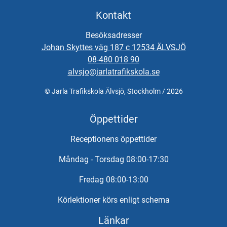
Kontakta oss för bokning.
Kontakt
Vid önskemål om betalning via faktura, vänligen kontakta
trafikskolan så hjälper vi er.
Besöksadresser
Johan Skyttes väg 187 c 12534 ÄLVSJÖ
08-480 018 90
alvsjo@jarlatrafikskola.se
© Jarla Trafikskola Älvsjö, Stockholm / 2026
Öppettider
Receptionens öppettider
Måndag - Torsdag 08:00-17:30
Fredag 08:00-13:00
Körlektioner körs enligt schema
Länkar